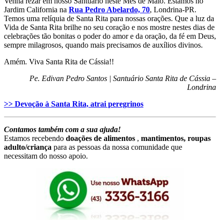
Venha rezar em nosso Santuário neste Mês de Maio. Estamos no
Jardim California na
Rua Pedro Abelardo, 70
, Londrina-PR.
Temos uma relíquia de Santa Rita para nossas orações. Que a luz da
Vida de Santa Rita brilhe no seu coração e nos mostre nestes dias de
celebrações tão bonitas o poder do amor e da oração, da fé em Deus,
sempre milagrosos, quando mais precisamos de auxílios divinos.
Amém. Viva Santa Rita de Cássia!!
Pe. Edivan Pedro Santos | Santuário Santa Rita de Cássia –
Londrina
>> Devoção à Santa Rita, atrai peregrinos
Contamos também com a sua ajuda!
Estamos recebendo
doações de alimentos
,
mantimentos, roupas
adulto/criança
para as pessoas da nossa comunidade que
necessitam do nosso apoio.