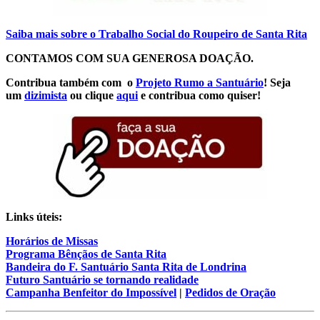
Saiba mais sobre o Trabalho Social do Roupeiro de Santa Rita
CONTAMOS COM SUA GENEROSA DOAÇÃO.
Contribua também com o
Projeto Rumo a Santuário
! Seja
um
dizimista
ou clique
aqui
e contribua como quiser!
Links úteis:
Horários de Missas
Programa Bênçãos de Santa Rita
Bandeira do F. Santuário Santa Rita de Londrina
Futuro Santuário se tornando realidade
Campanha Benfeitor do Impossível
|
Pedidos de Oração