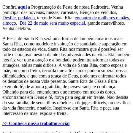
Confira
aqui
a Programação da Festa de nossa Padroeira. Venha
participar das novenas, missas, carreatas, Bênção de veículos,
Desfile
,
pedalada
, terço de Santa Rita,
encontro de mulheres e mães
,
almoço
.
Dia 22 de maio será muito especial,
grande maravilhoso.
Venha celebrar.
A Festa de Santa Rita será uma forma de também amarmos mais
Santa Rita, como modelo e inspiração de santidade e superação em
todo os estados de vida. Santa Rita nos mostra que é possível ser
forte e corajoso mesmo diante das adversidades da vida. Ela também
nos faz ver que a oração e a bondade podem transformar todas as
situações, até as mais difíceis. A vida de Santa Rita, como esposa e
mãe, ou como freira, recorda que a fé e amor podem superar nossas
dificuldades, e que com a graça de Deus, podemos enfrentar todos
os desafios de nossa vida presente. Santa Rita de Cássia é um
exemplo fé, de amor a gratidão, de perseverança e confiança.
Olhando para ela, entendemos que mesmo em meio ás dores,
encontramos em Deus e fé, força para seguir em frente. Não desista
da sua família, de seus filhos rebeldes, cônjuges difíceis, ou desafios
da vida financeira e saúde. Inspire-se em Santa Rita e peça sua
intercessão de mãe, esposa e freira.
>> Conheça nosso trabalho social