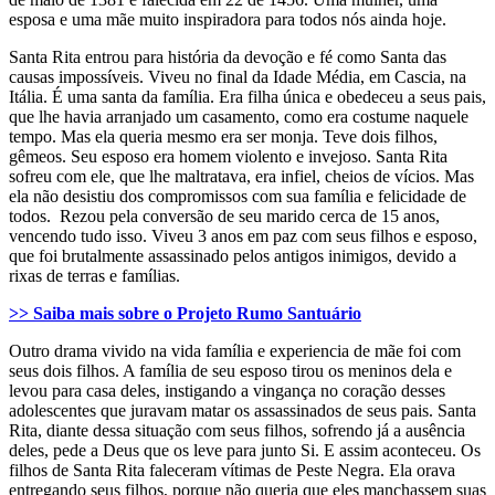
esposa e uma mãe muito inspiradora para todos nós ainda hoje.
Santa Rita entrou para história da devoção e fé como Santa das
causas impossíveis. Viveu no final da Idade Média, em Cascia, na
Itália. É uma santa da família. Era filha única e obedeceu a seus pais,
que lhe havia arranjado um casamento, como era costume naquele
tempo. Mas ela queria mesmo era ser monja. Teve dois filhos,
gêmeos. Seu esposo era homem violento e invejoso. Santa Rita
sofreu com ele, que lhe maltratava, era infiel, cheios de vícios. Mas
ela não desistiu dos compromissos com sua família e felicidade de
todos. Rezou pela conversão de seu marido cerca de 15 anos,
vencendo tudo isso. Viveu 3 anos em paz com seus filhos e esposo,
que foi brutalmente assassinado pelos antigos inimigos, devido a
rixas de terras e famílias.
>> Saiba mais sobre o Projeto Rumo Santuário
Outro drama vivido na vida família e experiencia de mãe foi com
seus dois filhos. A família de seu esposo tirou os meninos dela e
levou para casa deles, instigando a vingança no coração desses
adolescentes que juravam matar os assassinados de seus pais. Santa
Rita, diante dessa situação com seus filhos, sofrendo já a ausência
deles, pede a Deus que os leve para junto Si. E assim aconteceu. Os
filhos de Santa Rita faleceram vítimas de Peste Negra. Ela orava
entregando seus filhos, porque não queria que eles manchassem suas