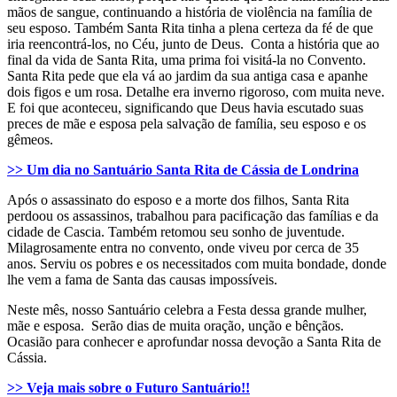
mãos de sangue, continuando a história de violência na família de
seu esposo. Também Santa Rita tinha a plena certeza da fé de que
iria reencontrá-los, no Céu, junto de Deus. Conta a história que ao
final da vida de Santa Rita, uma prima foi visitá-la no Convento.
Santa Rita pede que ela vá ao jardim da sua antiga casa e apanhe
dois figos e um rosa. Detalhe era inverno rigoroso, com muita neve.
E foi que aconteceu, significando que Deus havia escutado suas
preces de mãe e esposa pela salvação de família, seu esposo e os
gêmeos.
>> Um dia no Santuário Santa Rita de Cássia de Londrina
Após o assassinato do esposo e a morte dos filhos, Santa Rita
perdoou os assassinos, trabalhou para pacificação das famílias e da
cidade de Cascia. Também retomou seu sonho de juventude.
Milagrosamente entra no convento, onde viveu por cerca de 35
anos. Serviu os pobres e os necessitados com muita bondade, donde
lhe vem a fama de Santa das causas impossíveis.
Neste mês, nosso Santuário celebra a Festa dessa grande mulher,
mãe e esposa. Serão dias de muita oração, unção e bênçãos.
Ocasião para conhecer e aprofundar nossa devoção a Santa Rita de
Cássia.
>> Veja mais sobre o Futuro Santuário!!