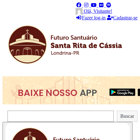
Olá, Visitante!
Fazer log-in
Cadastrar-se
Pesquisar
Buscar