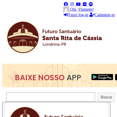
Olá, Visitante!
Fazer log-in
Cadastrar-se
Pesquisar
Buscar