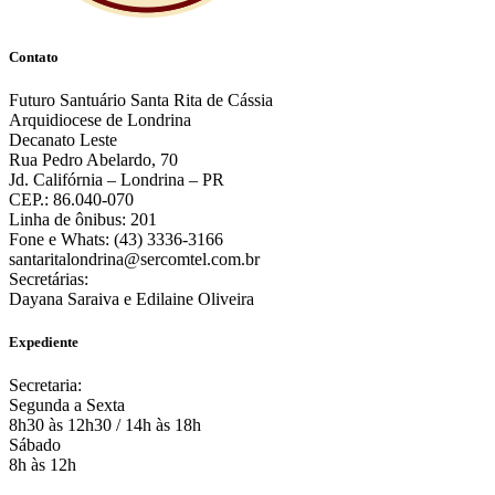
Contato
Futuro Santuário Santa Rita de Cássia
Arquidiocese de Londrina
Decanato Leste
Rua Pedro Abelardo, 70
Jd. Califórnia – Londrina – PR
CEP.: 86.040-070
Linha de ônibus: 201
Fone e Whats: (43) 3336-3166
santaritalondrina@sercomtel.com.br
Secretárias:
Dayana Saraiva e Edilaine Oliveira
Expediente
Secretaria:
Segunda a Sexta
8h30 às 12h30 / 14h às 18h
Sábado
8h às 12h