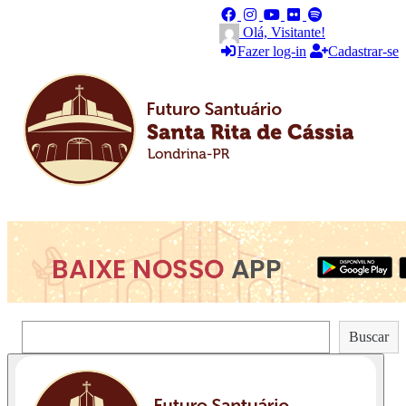
Olá, Visitante!
Fazer log-in
Cadastrar-se
Pesquisar
Buscar