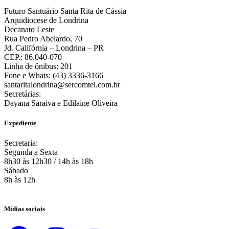
Futuro Santuário Santa Rita de Cássia
Arquidiocese de Londrina
Decanato Leste
Rua Pedro Abelardo, 70
Jd. Califórnia – Londrina – PR
CEP.: 86.040-070
Linha de ônibus: 201
Fone e Whats: (43) 3336-3166
santaritalondrina@sercomtel.com.br
Secretárias:
Dayana Saraiva e Edilaine Oliveira
Expediente
Secretaria:
Segunda a Sexta
8h30 às 12h30 / 14h às 18h
Sábado
8h às 12h
Mídias sociais