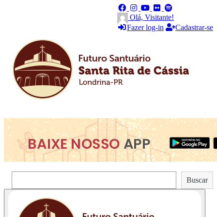
Olá, Visitante!
Fazer log-in
Cadastrar-se
Pesquisar
Buscar